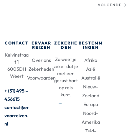
VOLGENDE
CONTACT
ERVAAR
ZEKERHE
BESTEMM
REIZEN
DEN
INGEN
Kelvinstraa
Zo weet je
Over ons
Afrika
t 1
zeker dat je
6003DH
Zekerheden
Azië
met een
Weert
Voorwaarden
Australië
gerust hart
Nieuw-
op reis
+ (31) 495 –
kunt.
Zeeland
456615
Europa
contact@er
Noord-
vaarreizen.
Amerika
nl
Zuid-