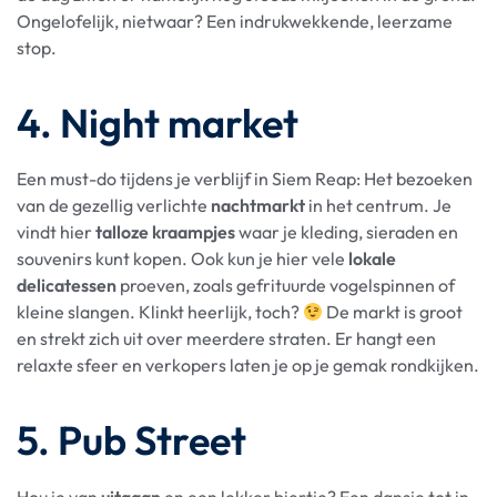
Ongelofelijk, nietwaar? Een indrukwekkende, leerzame
stop.
4. Night market
Een must-do tijdens je verblijf in Siem Reap: Het bezoeken
van de gezellig verlichte
nachtmarkt
in het centrum. Je
vindt hier
talloze kraampjes
waar je kleding, sieraden en
souvenirs kunt kopen. Ook kun je hier vele
lokale
delicatessen
proeven, zoals gefrituurde vogelspinnen of
kleine slangen. Klinkt heerlijk, toch?
De markt is groot
en strekt zich uit over meerdere straten. Er hangt een
relaxte sfeer en verkopers laten je op je gemak rondkijken.
5. Pub Street
Hou je van
uitgaan
en een lekker biertje? Een dansje tot in